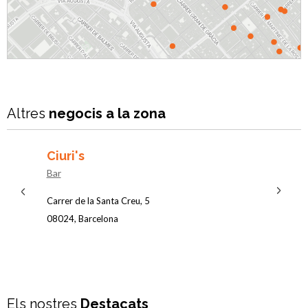
Next
Previous
Altres
negocis a la zona
Ciuri's
Bar 
Bar
Bar
Carrer de la Santa Creu, 5
C/ de St
08024, Barcelona
08025, 
Els nostres
Destacats