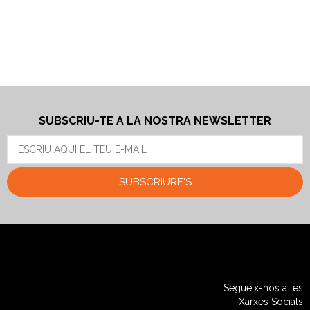
08025, 
SUBSCRIU-TE A LA NOSTRA NEWSLETTER
SUBSCRIURE'S
Segueix-nos a les
Xarxes Socials