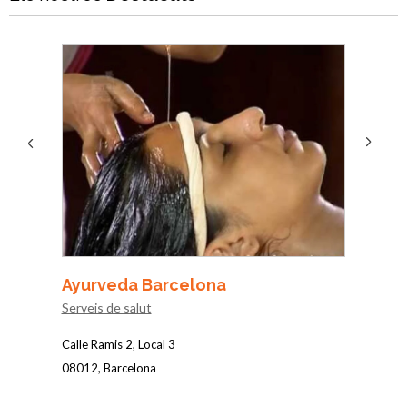
Next
Previous
Ayurveda Barcelona
CLINI
Denta
Serveis de salut
Odonto
Calle Ramis 2, Local 3
Carrer d
08012, Barcelona
Barcelo