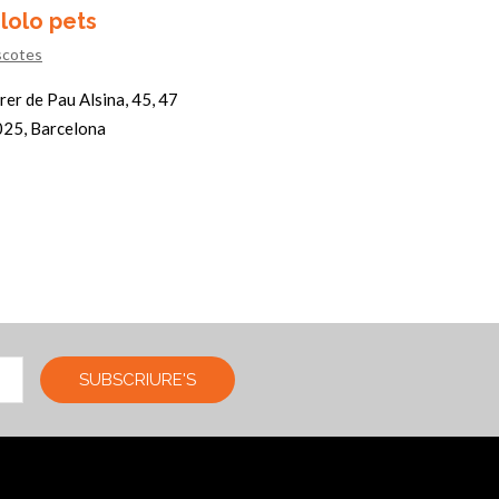
lolo pets
Ola Bom
cotes
Cafeteria
rer de Pau Alsina, 45, 47
c/ Pau Alsina,
25, Barcelona
08025, Barce
SUBSCRIURE'S