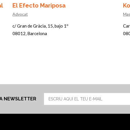
l
El Efecto Mariposa
Ko
Advocat
Mas
c/ Gran de Gràcia, 15, bajo 1º
Car
08012, Barcelona
080
RA NEWSLETTER