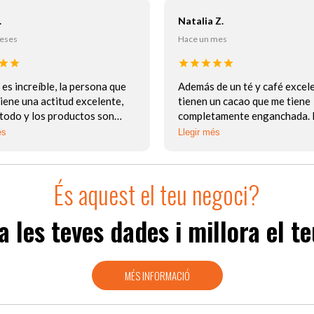
.
Natalia Z.
eses
Hace un mes
 es increíble, la persona que
Además de un té y café excel
tiene una actitud excelente,
tienen un cacao que me tiene
 todo y los productos son
completamente enganchada. 
os al igual que los precios.
que he probado nunca! La at
és
Llegir més
es maravillosa. Da gusto enc
un lugar así ??
És aquest el teu negoci?
 les teves dades i millora el 
MÉS INFORMACIÓ