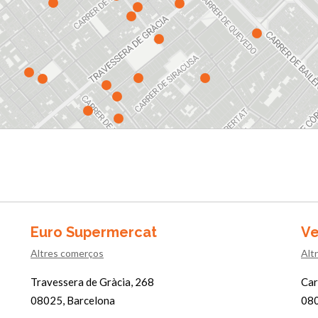
Euro Supermercat
Ve
Altres comerços
Alt
Travessera de Gràcia, 268
Car
08025, Barcelona
080