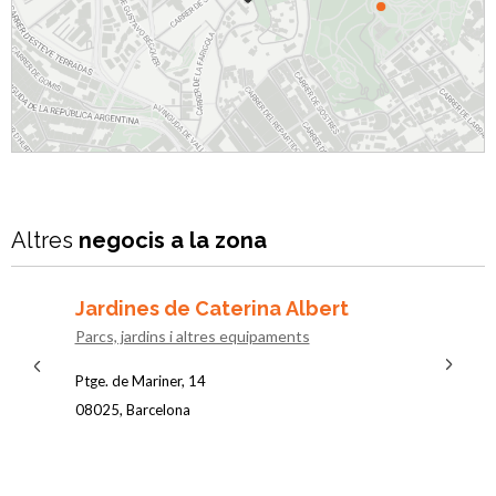
Next
Previous
Altres
negocis a la zona
Jardines de Caterina Albert
Fuen
Parcs, jardins i altres equipaments
Parcs, j
Ptge. de Mariner, 14
Travess
08025, Barcelona
08012, 