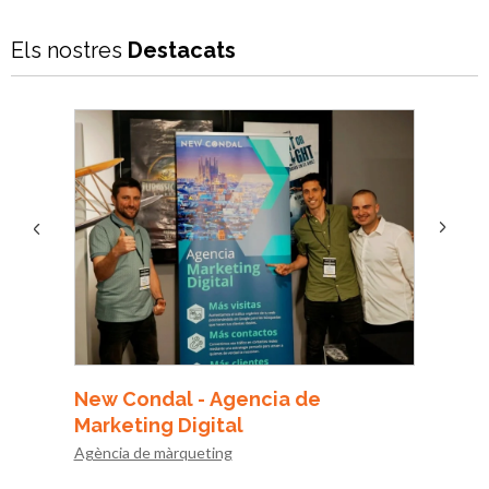
Els nostres
Destacats
Next
Previous
New Condal - Agencia de
Kolol
Marketing Digital
Mascot
Agència de màrqueting
Carrer d