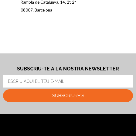
Rambla de Catalunya, 14, 2º, 2ª
08025, 
08007, Barcelona
SUBSCRIU-TE A LA NOSTRA NEWSLETTER
SUBSCRIURE'S