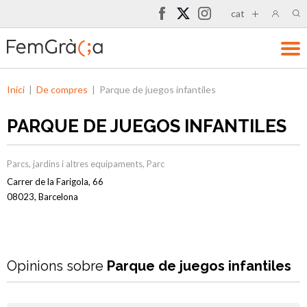
cat
Inici
|
De compres
|
Parque de juegos infantiles
PARQUE DE JUEGOS INFANTILES
Parcs, jardins i altres equipaments
,
Parc
Carrer de la Farigola, 66
08023, Barcelona
Opinions sobre
Parque de juegos infantiles