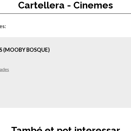
Cartellera - Cinemes
es:
S (MOOBY BOSQUE)
sades
També et pot interessar