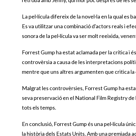
La pel·lícula difereix de la novel·la en la qual es
Es va utilitzar una combinació d'actors reals i e
sonora de la pel·lícula va ser molt reeixida, venen
Forrest Gump ha estat aclamada per la crítica i és
controvèrsia a causa de les interpretacions políti
mentre que uns altres argumenten que critica la c
Malgrat les controvèrsies, Forrest Gump ha estat
seva preservació en el National Film Registry de la
tots els temps.
En conclusió, Forrest Gump és una pel·lícula únic
la història dels Estats Units. Amb una premiada ac