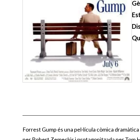
Gè
Es
Di
Qu
Forrest Gump és una pel·lícula còmica dramàtica
per Robert Zemeckis i protagonitzada per Tom Hank