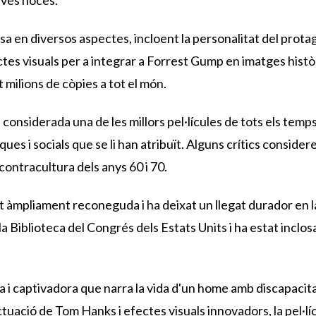
 basa en diversos aspectes, incloent la personalitat del prot
fectes visuals per a integrar a Forrest Gump en imatges hist
t milions de còpies a tot el món.
 considerada una de les millors pel·lícules de tots els tem
ques i socials que se li han atribuït. Alguns crítics conside
ontracultura dels anys 60 i 70.
 àmpliament reconeguda i ha deixat un llegat durador en la 
 Biblioteca del Congrés dels Estats Units i ha estat inclosa e
a i captivadora que narra la vida d'un home amb discapacita
tuació de Tom Hanks i efectes visuals innovadors, la pel·líc