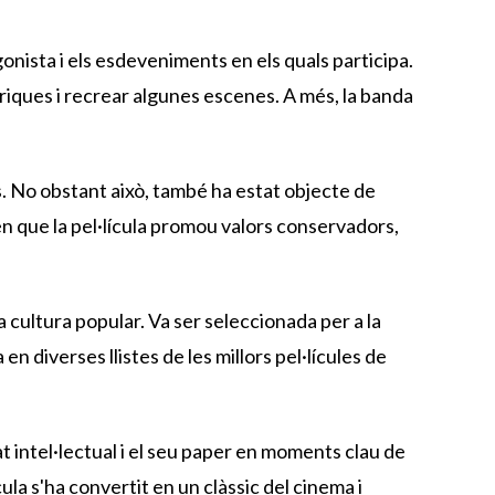
agonista i els esdeveniments en els quals participa.
òriques i recrear algunes escenes. A més, la banda
ps. No obstant això, també ha estat objecte de
ren que la pel·lícula promou valors conservadors,
cultura popular. Va ser seleccionada per a la
n diverses llistes de les millors pel·lícules de
t intel·lectual i el seu paper en moments clau de
ula s'ha convertit en un clàssic del cinema i