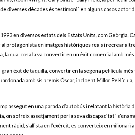
arg de diverses dècades és testimoni i en alguns casos actor
993 en diversos estats dels Estats Units, com Geòrgia, Caro
 al protagonista en imatges històriques reals i recrear altr
 la qual cosa la va convertir en un èxit comercial amb més 
 un gran èxit de taquilla, convertir en la segona pel·lícula mé
guardonada amb sis premis Óscar, incloent Millor Pel·lícula,
p assegut en una parada d'autobús i relatant la història de
ia, on sofreix assetjament per la seva discapacitat i s'enamo
nt ràpid, s'allista en l'exèrcit, es converteix en milionari
eves noces.