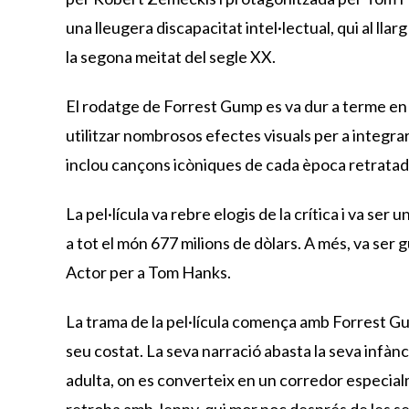
una lleugera discapacitat intel·lectual, qui al ll
la segona meitat del segle XX.
El rodatge de Forrest Gump es va dur a terme en 1
utilitzar nombrosos efectes visuals per a integrar
inclou cançons icòniques de cada època retratada,
La pel·lícula va rebre elogis de la crítica i va ser
a tot el món 677 milions de dòlars. A més, va ser 
Actor per a Tom Hanks.
La trama de la pel·lícula comença amb Forrest Gum
seu costat. La seva narració abasta la seva infànc
adulta, on es converteix en un corredor especialme
retroba amb Jenny, qui mor poc després de les s