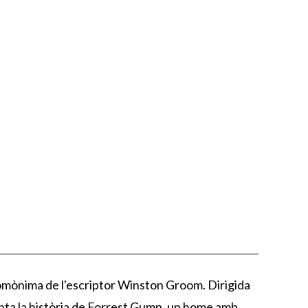
omònima de l'escriptor Winston Groom. Dirigida
conta la història de Forrest Gump, un home amb