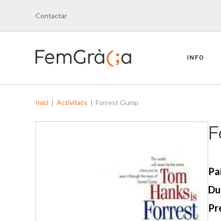
Contactar
INFO
Inici
|
Activitats
|
Forrest Gump
F
Paí
Du
Pr