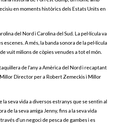
 decisiu en moments històrics dels Estats Units en
lina del Nord i Carolina del Sud. La pel·lícula va
es escenes. A més, la banda sonora de la pel·lícula
de vuit milions de còpies venudes a tot el món.
s taquillera de l'any a Amèrica del Nord i recaptant
 Millor Director per a Robert Zemeckis i Millor
 la seva vida a diversos estranys que se sentin al
ra de la seva amiga Jenny, fins a la seva vida
 a través d'un negoci de pesca de gambes i es