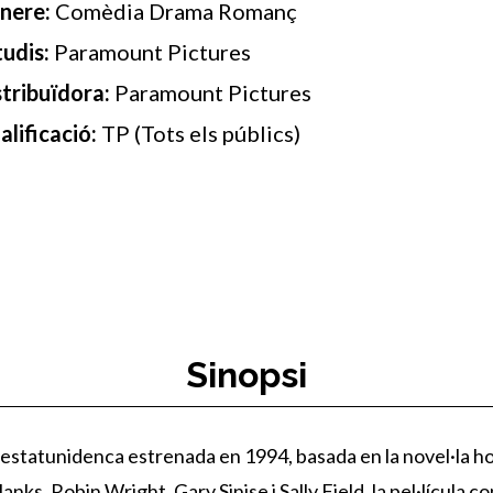
nere:
Comèdia Drama Romanç
tudis:
Paramount Pictures
stribuïdora:
Paramount Pictures
alificació:
TP (Tots els públics)
Sinopsi
 estatunidenca estrenada en 1994, basada en la novel·la h
s, Robin Wright, Gary Sinise i Sally Field, la pel·lícula 