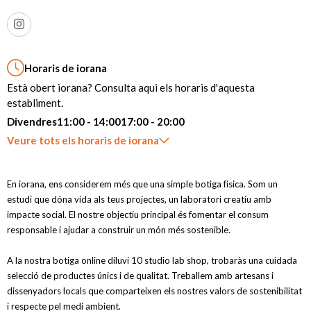
Horaris de iorana
Està obert iorana? Consulta aqui els horaris d'aquesta
establiment.
Divendres
11:00 - 14:00
17:00 - 20:00
Veure tots els horaris de iorana
En iorana, ens considerem més que una simple botiga física. Som un
estudi que dóna vida als teus projectes, un laboratori creatiu amb
impacte social. El nostre objectiu principal és fomentar el consum
responsable i ajudar a construir un món més sostenible.
A la nostra botiga online diluvi 10 studio lab shop, trobaràs una cuidada
selecció de productes únics i de qualitat. Treballem amb artesans i
dissenyadors locals que comparteixen els nostres valors de sostenibilitat
i respecte pel medi ambient.