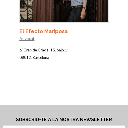
El Efecto Mariposa
Bode
Advocat
Celler
c/ Gran de Gràcia, 15, bajo 1º
C/ de Ve
08012, Barcelona
08012, 
SUBSCRIU-TE A LA NOSTRA NEWSLETTER