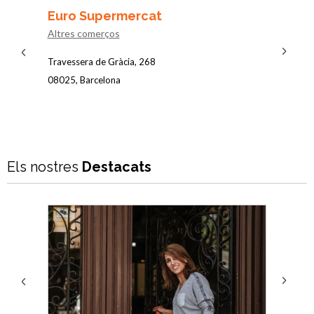
Euro Supermercat
Lámpa
Altres comerços
Altres 
Travessera de Gràcia, 268
Pl. del 
08025, Barcelona
08012, 
Els nostres
Destacats
Next
Previous