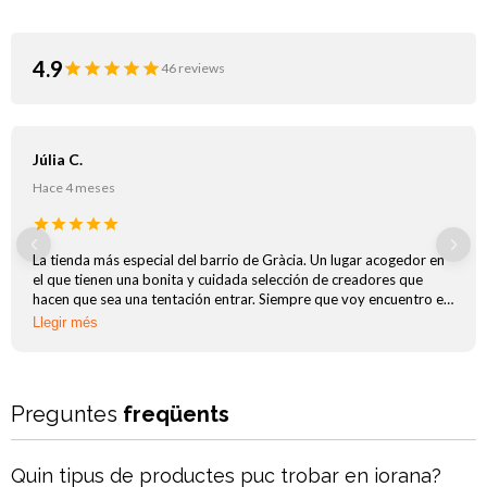
4.9
46 reviews
Júlia C.
Hace 4 meses
Previous
Next
La tienda más especial del barrio de Gràcia. Un lugar acogedor en
el que tienen una bonita y cuidada selección de creadores que
hacen que sea una tentación entrar. Siempre que voy encuentro el
regalo perfecto y además la atención es muy agradable y te
Llegir més
ayudan siempre que lo necesitas. Nunca me cansaré de volver.
Preguntes
freqüents
Quin tipus de productes puc trobar en iorana?