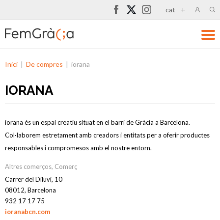
cat
Inici
|
De compres
|
iorana
IORANA
iorana és un espai creatiu situat en el barri de Gràcia a Barcelona.
Col·laborem estretament amb creadors i entitats per a oferir productes
responsables i compromesos amb el nostre entorn.
Altres comerços
,
Comerç
Carrer del Diluvi, 10
08012, Barcelona
932 17 17 75
ioranabcn.com