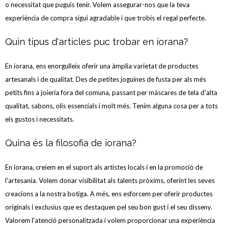
o necessitat que puguis tenir. Volem assegurar-nos que la teva
experiència de compra sigui agradable i que trobis el regal perfecte.
Quin tipus d'articles puc trobar en iorana?
En iorana, ens enorgulleix oferir una àmplia varietat de productes
artesanals i de qualitat. Des de petites joguines de fusta per als més
petits fins a joieria fora del comuna, passant per màscares de tela d'alta
qualitat, sabons, olis essencials i molt més. Tenim alguna cosa per a tots
els gustos i necessitats.
Quina és la filosofia de iorana?
En iorana, creiem en el suport als artistes locals i en la promoció de
l'artesania. Volem donar visibilitat als talents pròxims, oferint les seves
creacions a la nostra botiga. A més, ens esforcem per oferir productes
originals i exclusius que es destaquen pel seu bon gust i el seu disseny.
Valorem l'atenció personalitzada i volem proporcionar una experiència