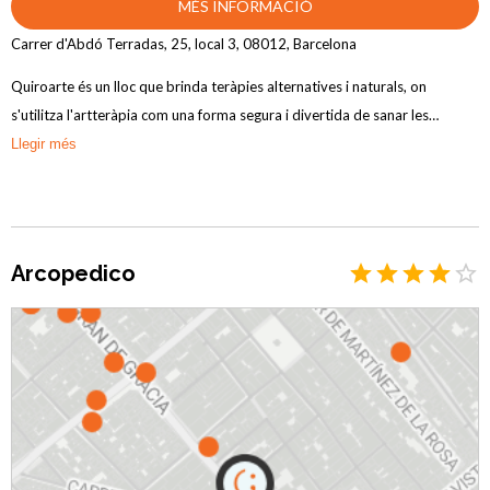
MÉS INFORMACIÓ
Carrer d'Abdó Terradas, 25, local 3, 08012, Barcelona
Quiroarte és un lloc que brinda teràpies alternatives i naturals, on
s'utilitza l'artteràpia com una forma segura i divertida de sanar les
emocions. Amb anys d'experiència en el camp i un enfocament únic,
Llegir més
Quiroarte està compromès a proporcionar benestar i suport als qui
busquen millorar la seva qualitat de vida de manera holística.
Arcopedico