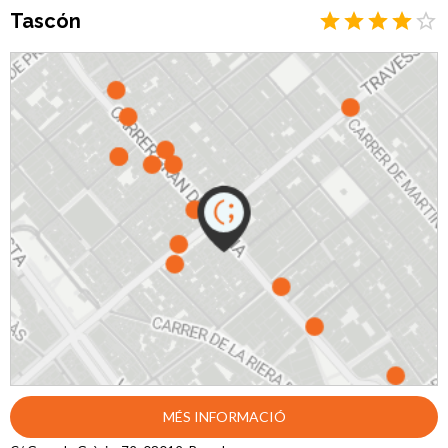
programa de recollida de calçat usat per a fomentar la sostenibilitat.
Tascón
Descobreix la seva col·lecció de sabates de pell premium i experimenta la
comoditat i estil que només Arcopedico pot oferir.
MÉS INFORMACIÓ