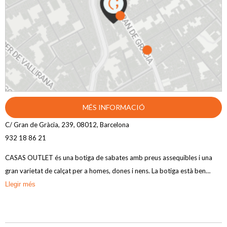
MÉS INFORMACIÓ
C/ Gran de Gràcia, 239, 08012, Barcelona
932 18 86 21
CASAS OUTLET és una botiga de sabates amb preus assequibles i una
gran varietat de calçat per a homes, dones i nens. La botiga està ben
organitzada per gènere, edat i talles, la qual cosa facilita la cerca de
Llegir més
sabates. A més, ofereixen descomptes en sabates de marca i tenen una
oferta àmplia tant per a l'estiu com per a l'hivern. Els clients destaquen
l'atenció amable i professional del personal de CASAS OUTLET, així com