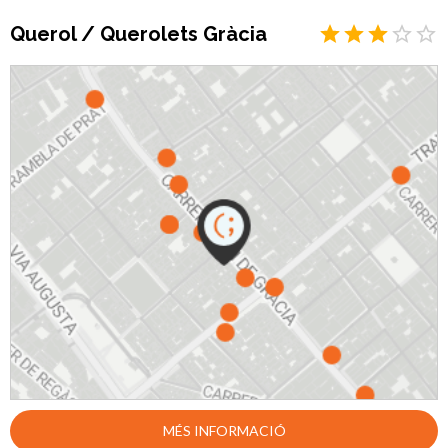
la llibertat per a triar el calçat que desitgin. Encara que alguns productes
Querol / Querolets Gràcia
rebaixats encara tenen preus elevats a causa del seu origen de marques
cares, es poden trobar bones oportunitats a la botiga. La botiga també
ofereix roba de llit bàsica i de qualitat. En general, els clients recomanen
CASAS OUTLET per la seva bona atenció al client, qualitat i preus
assequibles.
MÉS INFORMACIÓ