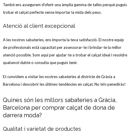
També ens assegurem d'oferir una àmplia gamma de talles perquè puguis
trobar el calçat perfecte sense importar la mida dels peus.
Atenció al client excepcional
A les nostres sabateries, ens importa la teva satisfacció. El nostre equip
de professionals està capacitat per assessorar-te i brindar-te la millor
atenció possible. Som aquí per ajudar-te a trobar el calçat ideal i resoldre
qualsevol dubte o consulta que puguis tenir.
Et convidem a visitar les nostres sabateries al districte de Gràcia a
Barcelona i descobrir les últimes tendències en calçat. No te'n penediràs!
Quines són les millors sabateries a Gràcia,
Barcelona per comprar calçat de dona de
darrera moda?
Qualitat i varietat de productes