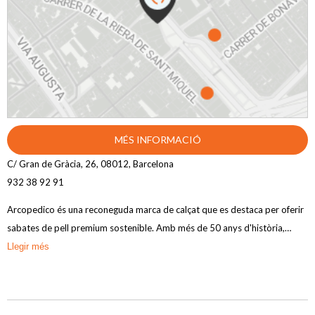
MÉS INFORMACIÓ
C/ Gran de Gràcia, 26, 08012, Barcelona
932 38 92 91
Arcopedico és una reconeguda marca de calçat que es destaca per oferir
sabates de pell premium sostenible. Amb més de 50 anys d'història,
Arcopedico s'enfoca a oferir un calçat que compleix amb els estàndards
Llegir més
d'un peu saludable, brindant màxim confort i llibertat. Les seves sabates
presenten una adaptació única al peu, un correcte suport i propietats
antivirals. A més, Arcopedico es preocupa pel medi ambient i ofereix un