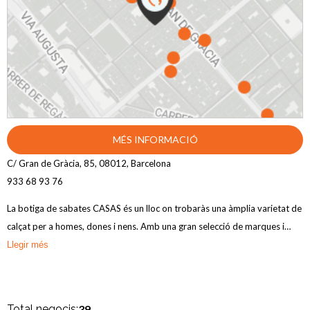
MÉS INFORMACIÓ
C/ Gran de Gràcia, 85, 08012, Barcelona
933 68 93 76
La botiga de sabates CASAS és un lloc on trobaràs una àmplia varietat de
calçat per a homes, dones i nens. Amb una gran selecció de marques i
models, podràs triar entre diferents estils i colors. El personal de la botiga
Llegir més
CASAS es destaca per la seva amabilitat i eficiència, malgrat els moments
caòtics i clients maleducats. La botiga està ben cuidada i ofereix un
ambient agradable per a una experiència de compra còmoda. A més de la
Total negocis:
39