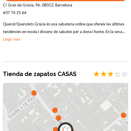
C/ Gran de Gràcia, 96, 08012, Barcelona
607 76 25 66
Querol/Querolets Gràcia és una sabateria online que ofereix les últimes
tendències en moda i disseny de sabates per a dona i home. En la seva
àmplia selecció de calçat, podràs trobar marques reconegudes com Xti,
Llegir més
Mustang, Victoria, Conversi, Owel, Geox, Levis, New Balanç, Lois,
Redlove, entre altres. Descobreix una varietat d'estils de sabates per a
dona i home, incloent sandàlies, sabatilles esportives, botins, botes,
sabates de taló, sabates de plataforma, espardenyes i molt més. Explora
Tienda de zapatos CASAS
el catàleg complet de Querol/Querolets Gràcia i troba el calçat perfecte
per a completar el teu estil.