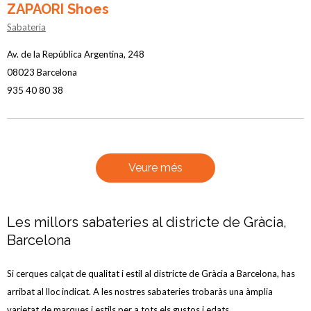
ZAPAORI Shoes
Sabateria
Av. de la República Argentina, 248
08023 Barcelona
935 40 80 38
Veure més
Les millors sabateries al districte de Gràcia,
Barcelona
Si cerques calçat de qualitat i estil al districte de Gràcia a Barcelona, has
arribat al lloc indicat. A les nostres sabateries trobaràs una àmplia
varietat de marques i estils per a tots els gustos i edats.